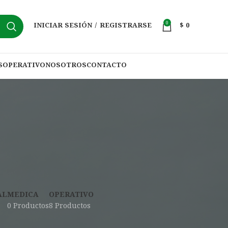
0
INICIAR SESIÓN / REGISTRARSE
$
0
S
OPERATIVO
NOSOTROS
CONTACTO
AL
MEDICA
OPERATIVO
0 Productos
8 Productos