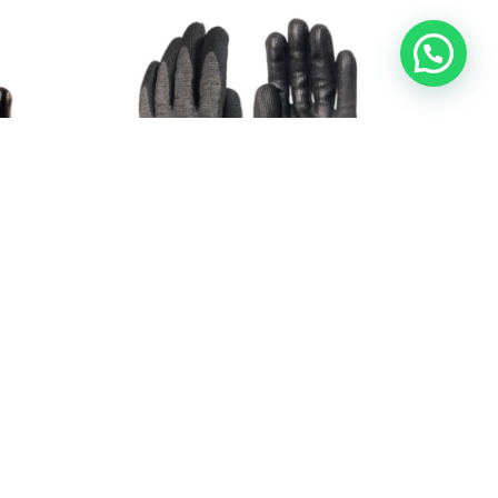
O
AÑADIR AL CARRITO
CUT 7
PERSONAL
,
ELEMENTOS DE PROTECCION PERSONAL
,
MANUAL
$
27.930