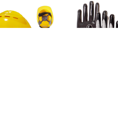
AÑADIR AL CARRITO
AÑADIR AL CARRIT
COVERD
CUT (NI)
OS DE PROTECCION PERSONAL
,
ELEMENTOS DE PROTECCION 
CABEZA
MANUAL
$
18.080
$
21.843