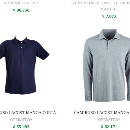
ADMINISTRATIVO
ELEMENTOS DE PROTECCION 
MANUAL
$
90.756
$
7.075
AÑADIR AL CARRITO
AÑADIR AL CARRIT
USO LACOST MANGA CORTA
CAMIBUSO LACOST MANGA
OPERATIVO
OPERATIVO
$
55.493
$
62.171