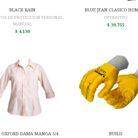
AÑADIR AL CARRITO
AÑADIR AL CARRIT
BLACK RAIN
BLUE JEAN CLASICO HO
OS DE PROTECCION PERSONAL
,
OPERATIVO
MANUAL
$
39.755
$
4.130
AÑADIR AL CARRITO
AÑADIR AL CARRIT
 OXFORD DAMA MANGA 3/4
BUILD