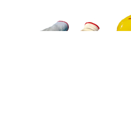
AÑADIR AL CARRITO
CONFORT ROB
ELEMENTOS DE PROTECCION PERSONAL
,
ELEMENT
MANUAL
$
9.780