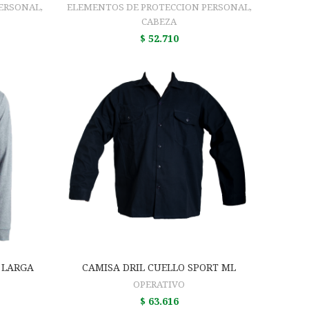
PERSONAL
,
ELEMENTOS DE PROTECCION PERSONAL
,
CABEZA
$
52.710
O
AÑADIR AL CARRITO
 LARGA
CAMISA DRIL CUELLO SPORT ML
OPERATIVO
$
63.616