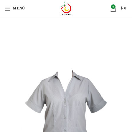
0
MENÚ
$
0