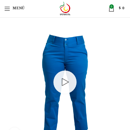
0
MENÚ
$
0