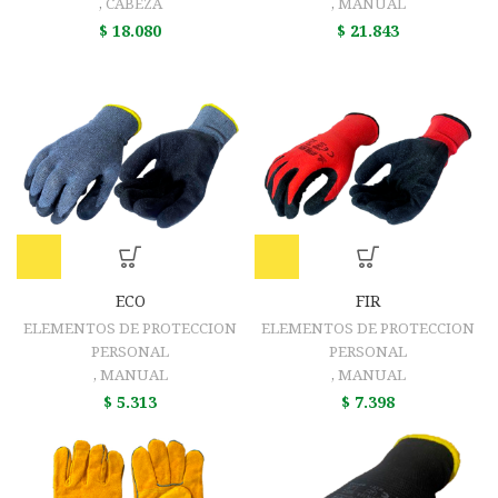
,
CABEZA
,
MANUAL
$
18.080
$
21.843
ECO
FIR
ELEMENTOS DE PROTECCION
ELEMENTOS DE PROTECCION
PERSONAL
PERSONAL
,
MANUAL
,
MANUAL
$
5.313
$
7.398