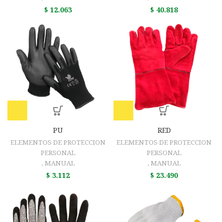
$
12.063
$
40.818
PU
RED
ELEMENTOS DE PROTECCION
ELEMENTOS DE PROTECCION
PERSONAL
PERSONAL
,
MANUAL
,
MANUAL
$
3.112
$
23.490